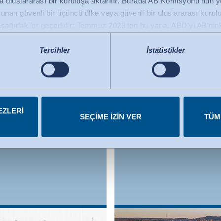
 uluslararası bir kuruluşa aktarılır. Burada AB Komisyonu'nun yete
nan güvenli bir üçüncü ülke veya güvenli bir uluslararası kuruluş
şağıdakiler geçerlidir: Temmuz 2023'ten bu yana, ABD'yi AB'ninkiyl
bir ülke olarak tanımlayan AB Komisyonu'nun (Veri Gizliliği Çerç
 ABD'deki sertifikalı kuruluşlara veri aktarımı için temel teşkil ede
Tercihler
İstatistikler
mında onaylanmıştır. Ayrıntılar her bir hizmetin altında bulunabili
iptal edebilirsiniz.
EZLERI
SEÇIME IZIN VER
TÜM
46 shows Hohenstein
Today, at its headqua