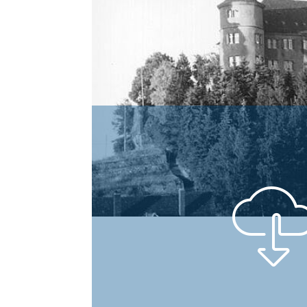
Castle with camouflage paint a
shell impacts. © Hohenstein