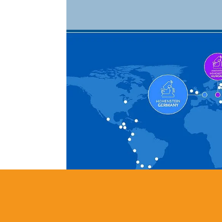
With over 1,000 employees at its
Bönnigheim and in more than 40 
contact offices and laboratories
Hohenstein conquers the current
the textile world. © Hohenstein