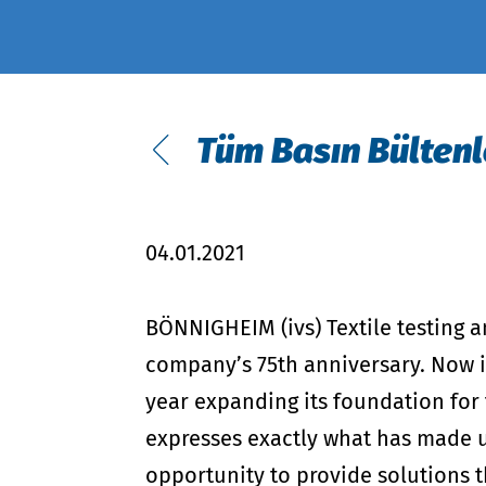
Sert malzemelerin test edilmesi
Modüler Sistem
MyOEKO-TEX®
OEKO-TEX®
etiketleme kılavuzu
Araçlar ve Kılavuzlar
Tüm Basın Bültenl
Uygulamalar ve Standartlar
Yeni düzenlemeler
04.01.2021
Şikayetler
Amazon Climate Pledge Friendly
BÖNNIGHEIM (ivs) Textile testing a
Programı
company’s 75th anniversary. Now i
year expanding its foundation for 
expresses exactly what has made u
opportunity to provide solutions t