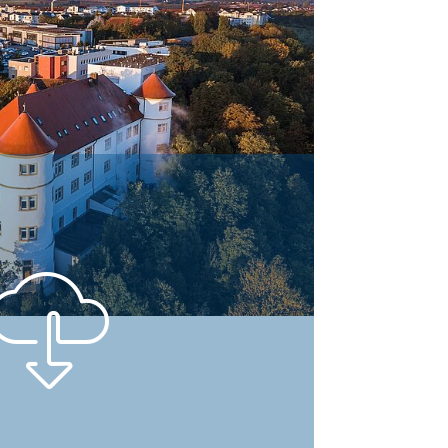
ed as a versatile service
astle with modern lab buildings.