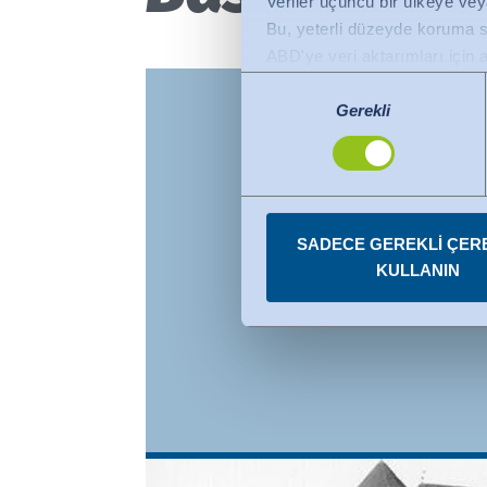
Veriler üçüncü bir ülkeye veya
Bu, yeterli düzeyde koruma su
ABD'ye veri aktarımları için a
koruma düzeyine sahip üçüncü 
Onay
vardır. Yeterlilik kararı artık
Gerekli
Seçimi
Veri Gizliliği Çerçevesi kapsa
Onayınızı istediğiniz zaman 
SADECE GEREKLI ÇER
KULLANIN
This photograph from spring 19