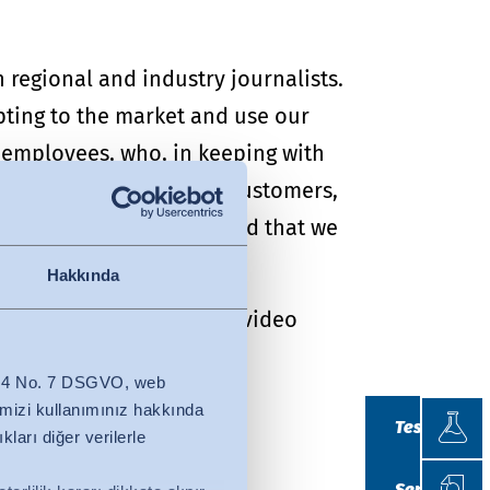
regional and industry journalists.
pting to the market and use our
r employees, who, in keeping with
 thanks also goes to our customers,
ls, adding "I am convinced that we
Hakkında
in.com
. The Hohenstein video
ght to the point.
z. 4 No. 7 DSGVO, web
Testle
temizi kullanımınız hakkında
Testler
kları diğer verilerle
Sertif
Sertifikasy