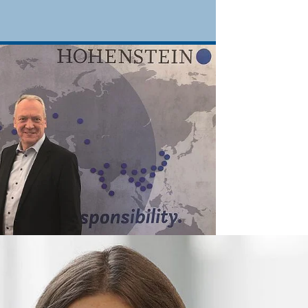
eels, third-generation owner of
ny, has good reason to
arks the 75th anniversary of the
in