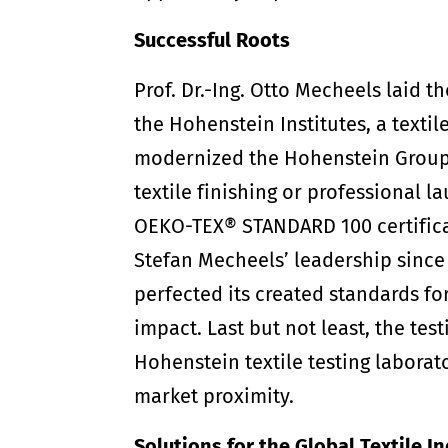
Successful Roots
Prof. Dr.-Ing. Otto Mecheels laid
the Hohenstein Institutes, a textil
modernized the Hohenstein Group’
textile finishing or professional l
OEKO-TEX® STANDARD 100
certific
Stefan Mecheels’ leadership since 
perfected its created standards f
impact. Last but not least, the te
Hohenstein textile testing labora
market proximity.
Solutions for the Global Textile I