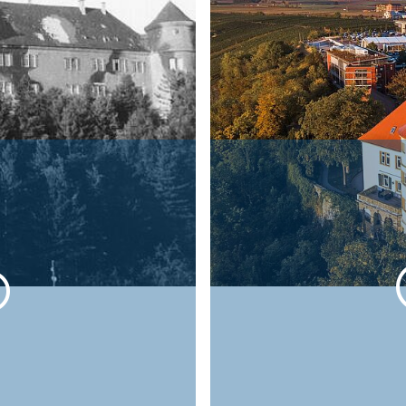
nd damage caused by
Hohenstein has expand
provider beyond the c
© Hohenstein