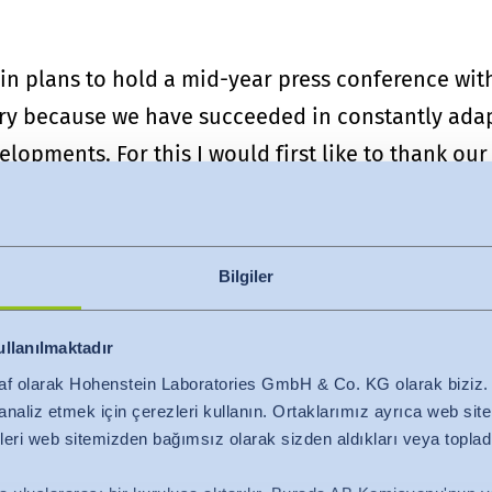
n plans to hold a mid-year press conference with 
ary because we have succeeded in constantly ada
elopments. For this I would first like to thank ou
ir hearts and souls into their work. A very special
eir trust in us for decades," says Stefan Mechee
tribution in the future.
Bilgiler
ork of Hohenstein can be found at
www.hohenste
ullanılmaktadır
-hohenstein/
shows how textile expertise is brou
af olarak Hohenstein Laboratories GmbH & Co. KG olarak bizi
ni analiz etmek için çerezleri kullanın. Ortaklarımız ayrıca web si
lgileri web sitemizden bağımsız olarak sizden aldıkları veya topladı
tüleri