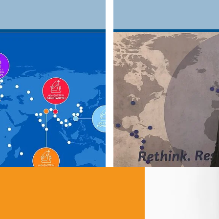
 headquarters in
Prof. Dr. Stefan Mech
branch offices,
the family-run compa
 worldwide,
celebrate: This year m
 global challenges of
company. © Hohenste