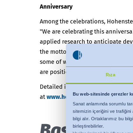
Anniversary
Among the celebrations, Hohenstei
"We are celebrating this annivers
applied research to anticipate dev
the motto
We live textiles
, put the
some of whom have been placing th
are positioned to continue our con
Rıza
Detailed information about the w
Bu web-sitesinde çerezler k
at
www.hohenstein.com/en/about
Sanat anlamında sorumlu tar
sitemizin içeriğini ve trafiği
bilgi alır. Ortaklarımız bu bi
Basın görün
birleştirebilirler.