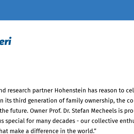
İnspection ve denetimler
Renk ve beyazlık ölçümü
Teknik performans tanımları
Spektral ölçümler
Tıbbi kompresyon tekstilleri (RAL uyarınca)
eri
nd research partner Hohenstein has reason to cel
n its third generation of family ownership, the 
the future. Owner Prof. Dr. Stefan Mecheels is pr
s special for many decades - our collective enthu
hat make a difference in the world.”