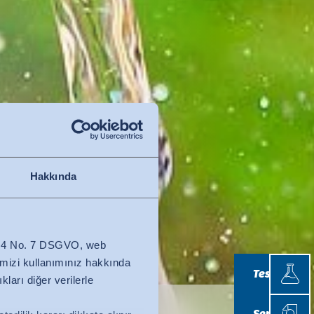
Hakkında
z. 4 No. 7 DSGVO, web
Testle
temizi kullanımınız hakkında
Testler
kları diğer verilerle
Sertif
Sertifikasy