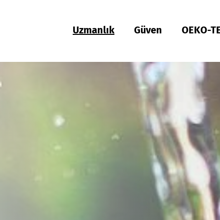
Uzmanlık
Güven
OEKO-T
Türkiye
ish
Deutsch
Türkçe
Türkiye
ish
Deutsch
Türkçe
Uygunluk ve Kalite
Sürdürülebilirlik
Performans
Sağlık
Fit
Sert malzemelerin test edilmesi
Hohenstein kalite etiketi
OEKO-TEX®
UV STANDARDI 801
Kişisel koruyucu donanım
Girdi Kontrolü
Proses Kontrolü
Çıktı Kontrolü
Tedarik Zinciri Yönetimi
Sürdürülebilir Satın Alma
Modüler Sistem
MyOEKO-TEX®
OEKO-TEX®
Araçlar ve Kılavuzlar
Uygulamalar ve Standartlar
Yeni düzenlemeler
Şikayetler
Amazon Climate Pledge Friendly Programı
Güncel Açık Pozisyonlar
etiketleme kılavuzu
Bangladesh
ish
Español
Englis
Bangladesh
ish
Español
Englis
Fiziksel ve kimyasal testler
Kimyasal Madde Yönetimi
Konfor
Tıbbi ürünler
Kalıp hizmeti
Sert Yapılı Ürünler için Hohenstein Kalite Etiketi
A'dan Z'ye
Kimyasallara karşı koruyucu giysiler
OEKO-TEX® ORGANIC COTTON
OEKO-TEX® STeP
OEKO-TEX® STANDARD 100
OEKO-TEX® RESPONSIBLE BUSINESS
中国
Tekstil etiketleme
Adil çalışma koşulları
Kompresyon tekstilleri
Zararlı maddeler
Fitting testleri
Güven oluşturmak
Bulaşıcı ajanlara karşı koruyucu giysiler
OEKO-TEX® ECO PASSPORT
OEKO-TEX® MADE IN GREEN
ish
中文
Việt Nam
ish
RSL testi
Ekolojik Etkiler
Koku yönetimi
Tıbbi kompresyon tekstilleri
Yenilik
FFP maskeleri
OEKO-TEX® LEATHER STANDARD
中国
MRSL testi
Atıksu analizi
UV koruması etkisi
UV koruması
Ileri eğitim
OEKO-TEX® ORGANIC COTTON
中文
ZDHC Uygunluğu
Biyobozunurluk
Biyosidler
Hijyen
Danışmanlık ve bireysel proje desteği
Deri ürünlerin test edilmesi
Pamuk için GDO testi
Karşılaştırmalı ürün testleri
Biyolojik güvenlik
Çocuk Giyim
Ayakkabı testi
Mikroplastik analizi
Deterjanların test edilmesi
Dijital Fitting Laboratuvarı