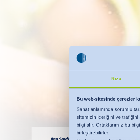
Rıza
Bu web-sitesinde çerezler k
Sanat anlamında sorumlu tar
sitemizin içeriğini ve trafiği
bilgi alır. Ortaklarımız bu bi
birleştirebilirler.
Ana Sayfa
Uzmanlık
Sürdürülebilirlik
Ek