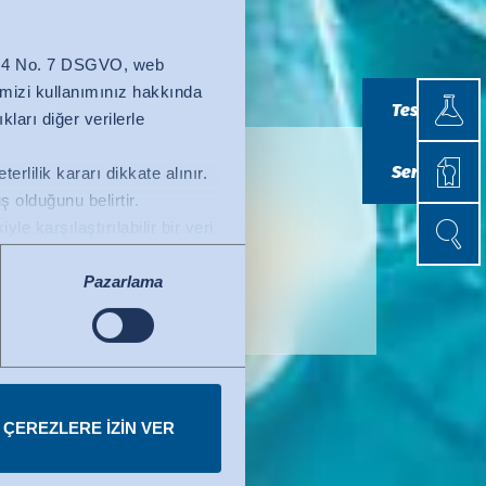
z. 4 No. 7 DSGVO, web
Testle
temizi kullanımınız hakkında
Testler
kları diğer verilerle
Sertif
Sertifikasy
rlilik kararı dikkate alınır.
 olduğunu belirtir.
Arama
Arama
e karşılaştırılabilir bir veri
evesi) bir yeterlilik kararı
bilir. Kullanılan ABD hizmetleri
Pazarlama
r.
 ÇEREZLERE IZIN VER