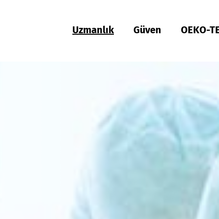
Uzmanlık
Güven
OEKO-T
Türkiye
ish
Deutsch
Türkçe
Türkiye
ish
Deutsch
Türkçe
Uygunluk ve Kalite
Sürdürülebilirlik
Performans
Sağlık
Fit
Sert malzemelerin test edilmesi
Hohenstein kalite etiketi
OEKO-TEX®
UV STANDARDI 801
Kişisel koruyucu donanım
Girdi Kontrolü
Proses Kontrolü
Çıktı Kontrolü
Tedarik Zinciri Yönetimi
Sürdürülebilir Satın Alma
Modüler Sistem
MyOEKO-TEX®
OEKO-TEX®
Araçlar ve Kılavuzlar
Uygulamalar ve Standartlar
Yeni düzenlemeler
Şikayetler
Amazon Climate Pledge Friendly Programı
Güncel Açık Pozisyonlar
etiketleme kılavuzu
Bangladesh
ish
Español
Englis
Bangladesh
ish
Español
Englis
Fiziksel ve kimyasal testler
Kimyasal Madde Yönetimi
Konfor
Tıbbi ürünler
Kalıp hizmeti
Sert Yapılı Ürünler için Hohenstein Kalite Etiketi
A'dan Z'ye
Kimyasallara karşı koruyucu giysiler
OEKO-TEX® ORGANIC COTTON
OEKO-TEX® STeP
OEKO-TEX® STANDARD 100
OEKO-TEX® RESPONSIBLE BUSINESS
中国
Tekstil etiketleme
Adil çalışma koşulları
Kompresyon tekstilleri
Zararlı maddeler
Fitting testleri
Güven oluşturmak
Bulaşıcı ajanlara karşı koruyucu giysiler
OEKO-TEX® ECO PASSPORT
OEKO-TEX® MADE IN GREEN
ish
中文
Việt Nam
ish
RSL testi
Ekolojik Etkiler
Koku yönetimi
Tıbbi kompresyon tekstilleri
Yenilik
FFP maskeleri
OEKO-TEX® LEATHER STANDARD
中国
MRSL testi
Atıksu analizi
UV koruması etkisi
UV koruması
Ileri eğitim
OEKO-TEX® ORGANIC COTTON
中文
ZDHC Uygunluğu
Biyobozunurluk
Biyosidler
Hijyen
Danışmanlık ve bireysel proje desteği
Deri ürünlerin test edilmesi
Pamuk için GDO testi
Karşılaştırmalı ürün testleri
Biyolojik güvenlik
Çocuk Giyim
Ayakkabı testi
Mikroplastik analizi
Deterjanların test edilmesi
Dijital Fitting Laboratuvarı