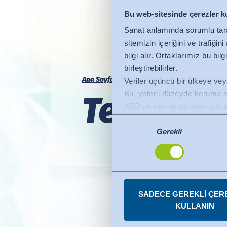
Bu web-sitesinde çerezler k
Sanat anlamında sorumlu tar
sitemizin içeriğini ve trafiği
bilgi alır. Ortaklarımız bu bi
birleştirebilirler.
Ana Sayfa
Uzmanlık
Sağlık
Veriler üçüncü bir ülkeye veya
Bu, yeterli düzeyde koruma su
Test etmek
ABD'ye veri aktarımları için a
koruma düzeyine sahip üçüncü 
Onay
vardır. Yeterlilik kararı artık
Gerekli
Seçimi
Veri Gizliliği Çerçevesi kapsa
Onayınızı istediğiniz zaman 
SADECE GEREKLI ÇER
KULLANIN