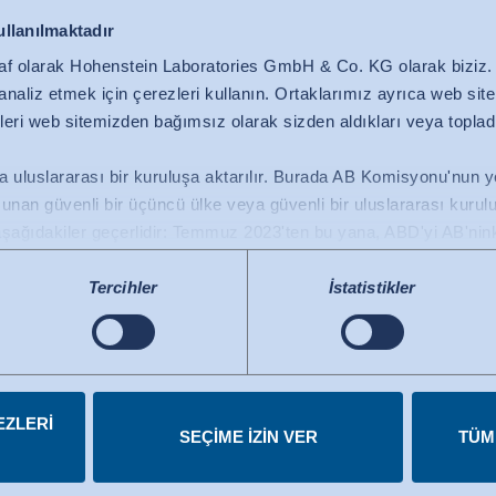
ullanılmaktadır
af olarak Hohenstein Laboratories GmbH & Co. KG olarak bizi
ni analiz etmek için çerezleri kullanın. Ortaklarımız ayrıca web si
lgileri web sitemizden bağımsız olarak sizden aldıkları veya topladı
 uluslararası bir kuruluşa aktarılır. Burada AB Komisyonu'nun yete
nan güvenli bir üçüncü ülke veya güvenli bir uluslararası kuruluş
 en iyi ilaçtır.
şağıdakiler geçerlidir: Temmuz 2023'ten bu yana, ABD'yi AB'ninkiyl
bir ülke olarak tanımlayan AB Komisyonu'nun (Veri Gizliliği Çerç
 ABD'deki sertifikalı kuruluşlara veri aktarımı için temel teşkil ede
Tercihler
İstatistikler
mında onaylanmıştır. Ayrıntılar her bir hizmetin altında bulunabili
iptal edebilirsiniz.
EZLERI
SEÇIME IZIN VER
TÜM