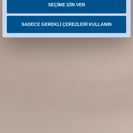
SEÇIME IZIN VER
SADECE GEREKLI ÇEREZLERI KULLANIN