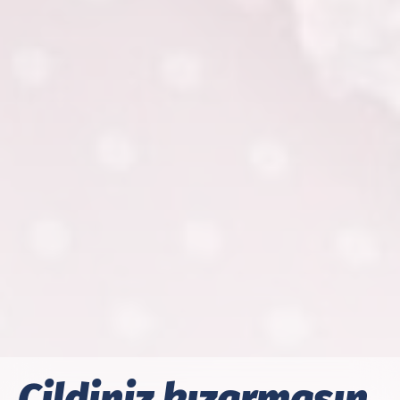
Cildiniz kızarmasın.