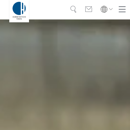
Arama
İletişim
Global
Global
English
Deutsch
Uzmanlık
English
Deutsch
Türkiye
Güven
Türkiye
Türkçe
Türkçe
OEKO-TEX®
Americas
Americas
Kariyer
English
Español
English
Español
Hakkımızda
Bangladesh
Bangladesh
English
English
Kılavuzlar
India
İndirmeler