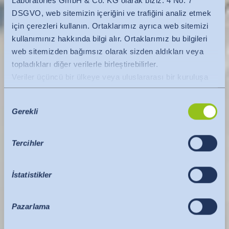
Laboratories GmbH & Co. KG olarak biziz. 4 No. 7
DSGVO, web sitemizin içeriğini ve trafiğini analiz etmek
için çerezleri kullanın. Ortaklarımız ayrıca web sitemizi
kullanımınız hakkında bilgi alır. Ortaklarımız bu bilgileri
web sitemizden bağımsız olarak sizden aldıkları veya
topladıkları diğer verilerle birleştirebilirler.
Veriler üçüncü bir ülkeye veya uluslararası bir kuruluşa
aktarılır. Burada AB Komisyonu'nun yeterlilik kararı
Onay
dikkate alınır. Bu, yeterli düzeyde koruma sunan güvenli
Gerekli
Seçimi
bir üçüncü ülke veya güvenli bir uluslararası kuruluş
olduğunu belirtir.
ABD'ye veri aktarımları için aşağıdakiler geçerlidir:
Tercihler
Temmuz 2023'ten bu yana, ABD'yi AB'ninkiyle
karşılaştırılabilir bir veri koruma düzeyine sahip üçüncü
İstatistikler
bir ülke olarak tanımlayan AB Komisyonu'nun (Veri
Gizliliği Çerçevesi) bir yeterlilik kararı vardır. Yeterlilik
kararı artık ABD'deki sertifikalı kuruluşlara veri aktarımı
Pazarlama
için temel teşkil edebilir. Kullanılan ABD hizmetleri Veri