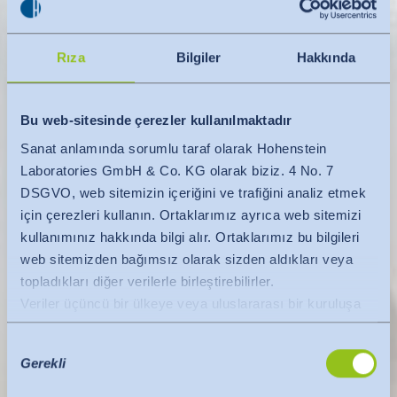
Rıza
Bilgiler
Hakkında
Bu web-sitesinde çerezler kullanılmaktadır
Sanat anlamında sorumlu taraf olarak Hohenstein
Laboratories GmbH & Co. KG olarak biziz. 4 No. 7
DSGVO, web sitemizin içeriğini ve trafiğini analiz etmek
için çerezleri kullanın. Ortaklarımız ayrıca web sitemizi
kullanımınız hakkında bilgi alır. Ortaklarımız bu bilgileri
web sitemizden bağımsız olarak sizden aldıkları veya
topladıkları diğer verilerle birleştirebilirler.
Veriler üçüncü bir ülkeye veya uluslararası bir kuruluşa
aktarılır. Burada AB Komisyonu'nun yeterlilik kararı
Onay
dikkate alınır. Bu, yeterli düzeyde koruma sunan güvenli
Gerekli
Seçimi
bir üçüncü ülke veya güvenli bir uluslararası kuruluş
olduğunu belirtir.