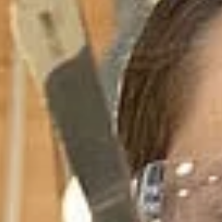
India
English
English
Basın
中国
Việt Nam
İletişim
中文
Her zaman güncel kalın
Indonesia
中国
中文