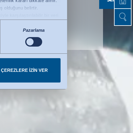
rlilik kararı dikkate alınır.
 olduğunu belirtir.
htarı
Arama
Arama
e karşılaştırılabilir bir veri
evesi) bir yeterlilik kararı
bilir. Kullanılan ABD hizmetleri
Pazarlama
r.
 ÇEREZLERE IZIN VER