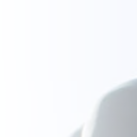
Sert malzemelerin test edilmesi
Modüler Sistem
MyOEKO-TEX®
OEKO-TEX®
etiketleme kılavuzu
Araçlar ve Kılavuzlar
Uygulamalar ve Standartlar
Yeni düzenlemeler
Şikayetler
Amazon Climate Pledge Friendly
Programı