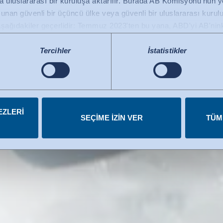
 uluslararası bir kuruluşa aktarılır. Burada AB Komisyonu'nun yete
nan güvenli bir üçüncü ülke veya güvenli bir uluslararası kuruluş
ık işimizin ana
şağıdakiler geçerlidir: Temmuz 2023'ten bu yana, ABD'yi AB'ninkiyl
bir ülke olarak tanımlayan AB Komisyonu'nun (Veri Gizliliği Çerç
 ABD'deki sertifikalı kuruluşlara veri aktarımı için temel teşkil ede
Tercihler
İstatistikler
mında onaylanmıştır. Ayrıntılar her bir hizmetin altında bulunabili
iptal edebilirsiniz.
EZLERI
SEÇIME IZIN VER
TÜM