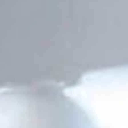
India
English
English
Basın
Việt Nam
İletişim
Her zaman güncel kalın
Indonesia
中国