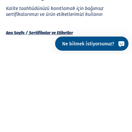
Kalite taahhüdünüzü kanıtlamak için bağımsız
sertifikalarımızı ve ürün etiketlerimizi kullanın
Ana Sayfa
Sertifikalar ve Etiketler
Ne bilmek istiyorsunuz?
Normlar, uluslararası standartlar, yasal
düzenlemeler veya müşteri spesifikasyonları olsun:
tekstil ürünleri ve günlük kullanım ürünleri, piyasaya
sürülmeden önce birçok gereklilik ve standardı
karşılamalıdır.
Aynı zamanda, bir marka, perakendeci veya
tedarikçi olarak, ürünlerinizi başarılı bir şekilde
pazarlamak için ürünlerinizin kalite standartlarınızı