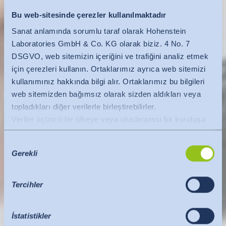
Bu web-sitesinde çerezler kullanılmaktadır
Sanat anlamında sorumlu taraf olarak Hohenstein
Laboratories GmbH & Co. KG olarak biziz. 4 No. 7
DSGVO, web sitemizin içeriğini ve trafiğini analiz etmek
için çerezleri kullanın. Ortaklarımız ayrıca web sitemizi
kullanımınız hakkında bilgi alır. Ortaklarımız bu bilgileri
web sitemizden bağımsız olarak sizden aldıkları veya
topladıkları diğer verilerle birleştirebilirler.
Veriler üçüncü bir ülkeye veya uluslararası bir kuruluşa
aktarılır. Burada AB Komisyonu'nun yeterlilik kararı
Onay
dikkate alınır. Bu, yeterli düzeyde koruma sunan güvenli
Gerekli
Seçimi
bir üçüncü ülke veya güvenli bir uluslararası kuruluş
olduğunu belirtir.
ABD'ye veri aktarımları için aşağıdakiler geçerlidir:
Tercihler
Temmuz 2023'ten bu yana, ABD'yi AB'ninkiyle
karşılaştırılabilir bir veri koruma düzeyine sahip üçüncü
İstatistikler
bir ülke olarak tanımlayan AB Komisyonu'nun (Veri