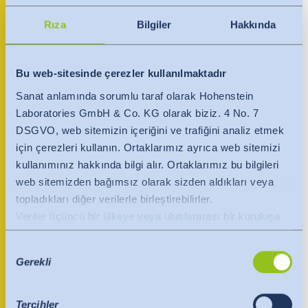
India
Şti.
English
English
Rıza
Bilgiler
Hakkında
Basın
Việt Nam
Việt Nam
Cumhuriyet Mah. 1990. Sok. No. 8
İletişim
Bu web-sitesinde çerezler kullanılmaktadır
Çınarpark Residence, A Blok, Dükkan: 5
Tiếng Việt
Tiếng Việt
Esenyurt, Istanbul 34515
Sanat anlamında sorumlu taraf olarak Hohenstein
Her zaman güncel kalın
Türkiye
Laboratories GmbH & Co. KG olarak biziz. 4 No. 7
Indonesia
Indonesia
+90 212 867 24 00
DSGVO, web sitemizin içeriğini ve trafiğini analiz etmek
bahasa Indonesia
bahasa Indonesia
için çerezleri kullanın. Ortaklarımız ayrıca web sitemizi
kullanımınız hakkında bilgi alır. Ortaklarımız bu bilgileri
İlgili kişi
web sitemizden bağımsız olarak sizden aldıkları veya
中国
topladıkları diğer verilerle birleştirebilirler.
Veriler üçüncü bir ülkeye veya uluslararası bir kuruluşa
aktarılır. Burada AB Komisyonu'nun yeterlilik kararı
Onay
dikkate alınır. Bu, yeterli düzeyde koruma sunan güvenli
Gerekli
Seçimi
bir üçüncü ülke veya güvenli bir uluslararası kuruluş
olduğunu belirtir.
ABD'ye veri aktarımları için aşağıdakiler geçerlidir:
Tercihler