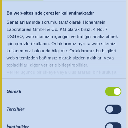
India
English
+33 66 20 07 679
English
Basın
Bu web-sitesinde çerezler kullanılmaktadır
france@hohenstein.com
Sanat anlamında sorumlu taraf olarak Hohenstein
Việt Nam
Việt Nam
İletişim
Laboratories GmbH & Co. KG olarak biziz. 4 No. 7
Tiếng Việt
Tiếng Việt
İlgili kişi
DSGVO, web sitemizin içeriğini ve trafiğini analiz etmek
Her zaman güncel kalın
için çerezleri kullanın. Ortaklarımız ayrıca web sitemizi
Indonesia
Indonesia
kullanımınız hakkında bilgi alır. Ortaklarımız bu bilgileri
web sitemizden bağımsız olarak sizden aldıkları veya
bahasa Indonesia
bahasa Indonesia
topladıkları diğer verilerle birleştirebilirler.
Veriler üçüncü bir ülkeye veya uluslararası bir kuruluşa
中国
aktarılır. Burada AB Komisyonu'nun yeterlilik kararı
Onay
dikkate alınır. Bu, yeterli düzeyde koruma sunan güvenli
Gerekli
Seçimi
bir üçüncü ülke veya güvenli bir uluslararası kuruluş
olduğunu belirtir.
ABD'ye veri aktarımları için aşağıdakiler geçerlidir:
Tercihler
Temmuz 2023'ten bu yana, ABD'yi AB'ninkiyle
karşılaştırılabilir bir veri koruma düzeyine sahip üçüncü
İstatistikler