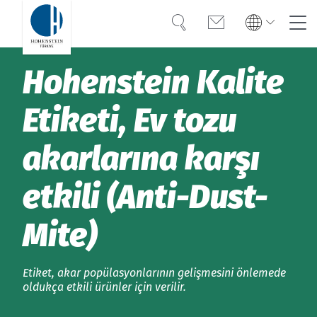
Arama
İletişim
Global
Global
Hohenstein Kalite
English
Deutsch
Uzmanlık
English
Deutsch
Etiketi, Ev tozu
Türkiye
Güven
Türkiye
Türkçe
akarlarına karşı
Türkçe
OEKO-TEX®
etkili (Anti-Dust-
Americas
Americas
Kariyer
English
Español
English
Español
Mite)
Hakkımızda
Bangladesh
Bangladesh
English
Etiket, akar popülasyonlarının gelişmesini önlemede
English
Kılavuzlar
oldukça etkili ürünler için verilir.
India
Randevular