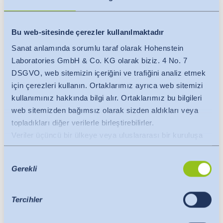
olarak belirlenir.
Yapıları nedeniyle ev tozu akarlarının sayımına
müsaade etmeyen üç boyutlu test numunelerinde
Bu web-sitesinde çerezler kullanılmaktadır
alternatif olarak alerjen içerik (major allergen Der p
Sanat anlamında sorumlu taraf olarak Hohenstein
1)oranı 6 hafta sonra belirlenir.
Laboratories GmbH & Co. KG olarak biziz. 4 No. 7
DSGVO, web sitemizin içeriğini ve trafiğini analiz etmek
için çerezleri kullanın. Ortaklarımız ayrıca web sitemizi
DAHA FAZLA BILGI EDININ
kullanımınız hakkında bilgi alır. Ortaklarımız bu bilgileri
web sitemizden bağımsız olarak sizden aldıkları veya
topladıkları diğer verilerle birleştirebilirler.
Veriler üçüncü bir ülkeye veya uluslararası bir kuruluşa
aktarılır. Burada AB Komisyonu'nun yeterlilik kararı
Onay
dikkate alınır. Bu, yeterli düzeyde koruma sunan güvenli
Gerekli
Seçimi
bir üçüncü ülke veya güvenli bir uluslararası kuruluş
olduğunu belirtir.
ABD'ye veri aktarımları için aşağıdakiler geçerlidir:
Tercihler
Temmuz 2023'ten bu yana, ABD'yi AB'ninkiyle
karşılaştırılabilir bir veri koruma düzeyine sahip üçüncü