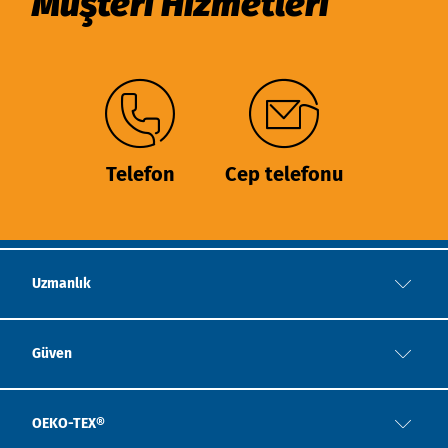
Müşteri Hizmetleri
Telefon
Cep telefonu
Uzmanlık
Güven
OEKO-TEX®