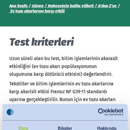
India
Ana Sayfa
Güven
Hohenstein kalite etiketi
A'dan Z'ye
English
English
Ev tozu akarlarına karşı etkili
İndirmeler
Việt Nam
Basın
Test kriterleri
İletişim
Indonesia
Her zaman güncel kalın
Uzun süreli olan bu test, bitim işlemlerinin akarasit
中国
etkinliğini (ev tozu akarı popülasyonunun
oluşumuna karşı öldürücü etkisini) değerlendirir.
Tekstiller ve bitim işlemlerinin ev tozu akarlarına
karşı akarisit etkisi Fransız NF G39-11 standardı
uyarına gerçekleştirilir. Bunun için ev tozu akarları
(Dermatophagoidespteronyssinus) test numunesi ve
kontrol numuneler, üzerine uygulanır ve bir ila altı
hafta sonra ev tozu akarı popülasyonu kantitatif
Rıza
Bilgiler
Hakkında