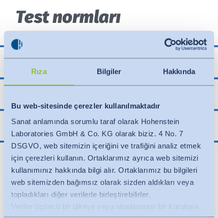
Test normları
ASTM E 2149 uyarınca antibakteriyel
Rıza
Bilgiler
Hakkında
Antibacterial according to DIN EN ISO 20743
Bu web-sitesinde çerezler kullanılmaktadır
Sanat anlamında sorumlu taraf olarak Hohenstein
ISO 22196 uyarınca antibakteriyel
Laboratories GmbH & Co. KG olarak biziz. 4 No. 7
DSGVO, web sitemizin içeriğini ve trafiğini analiz etmek
için çerezleri kullanın. Ortaklarımız ayrıca web sitemizi
kullanımınız hakkında bilgi alır. Ortaklarımız bu bilgileri
web sitemizden bağımsız olarak sizden aldıkları veya
topladıkları diğer verilerle birleştirebilirler.
Veriler üçüncü bir ülkeye veya uluslararası bir kuruluşa