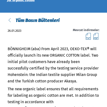
India
for organic cotton
English
English
Basın
Tüm Basın Bültenleri
Việt Nam
İletişim
Mevcut indirmeler:
26.01.2023
Her zaman güncel kalın
meti
PD
Indonesia
BÖNNIGHEIM (aba) From April 2023,
OEKO-TEX®
will
中国
officially launch its new
ORGANIC COTTON
label. Two
initial pilot customers have already been
successfully certified by the testing service provider
Hohenstein: the Indian textile supplier Milan Group
and the Turkish cotton producer Akasya.
The new organic label ensures that all requirements
for labeling as organic cotton are met. In addition to
testing in accordance with