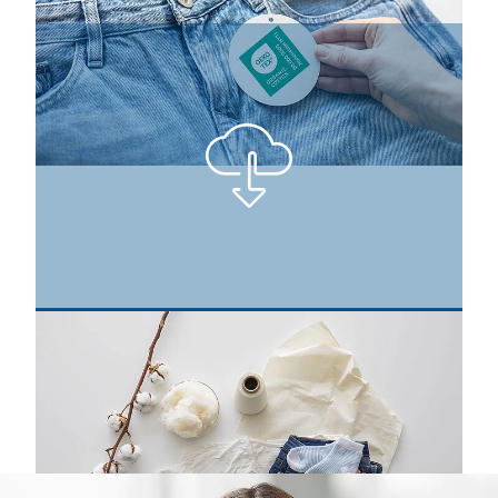
The
OEKO-TEX® ORGANIC COTTON
certificate can be used
for textile raw, intermediate and end products. ©
Hohenstein