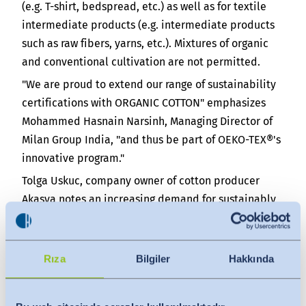
(e.g. T-shirt, bedspread, etc.) as well as for textile
intermediate products (e.g. intermediate products
such as raw fibers, yarns, etc.). Mixtures of organic
and conventional cultivation are not permitted.
"We are proud to extend our range of sustainability
certifications with
ORGANIC COTTON
" emphasizes
Mohammed Hasnain Narsinh, Managing Director of
Milan Group India, "and thus be part of
OEKO-TEX®
's
innovative program."
Tolga Uskuc, company owner of cotton producer
Akasya notes an increasing demand for sustainably
produced organic cotton: "The demand for organic
cotton in the textile industry and among consumers
is growing steadily, and with certification we have
Rıza
Bilgiler
Hakkında
clear proof of the origin of our product."
About Hohenstein